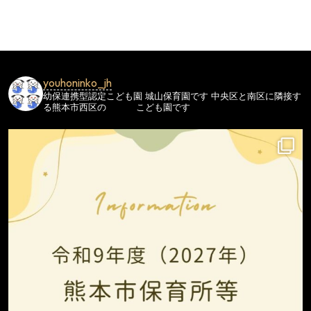
ビ
ゲ
ー
シ
youhoninko_jh
ョ
幼保連携型認定こども園
城山保育園です
中央区と南区に隣接す
ン
る熊本市西区の
こども園です