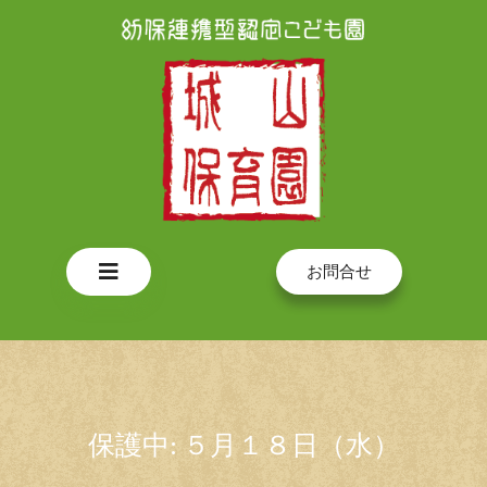
Skip
to
content
Open
お問合せ
Button
保護中: ５月１８日（水）