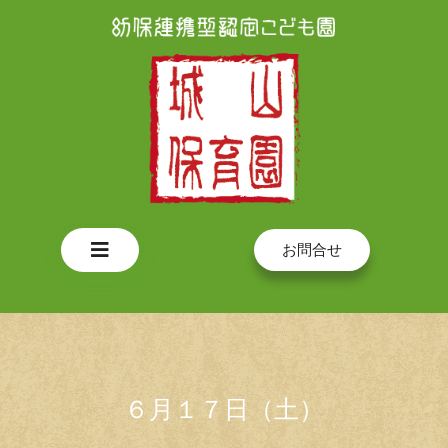
Skip
to
content
Open
お問合せ
Button
６月１７日（土）