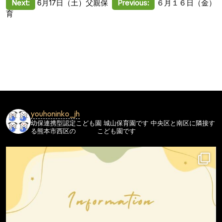
投
Next:
6月17日（土）父親保
Previous:
６月１６日（金）
育
稿
ナ
ビ
ゲ
ー
シ
ョ
youhoninko_jh
ン
幼保連携型認定こども園
城山保育園です
中央区と南区に隣接す
る熊本市西区の
こども園です