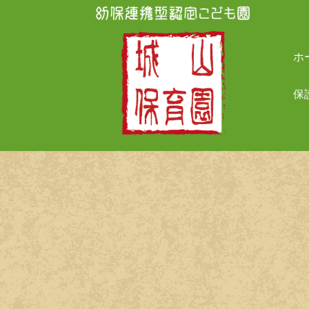
Skip
to
content
ホ
保