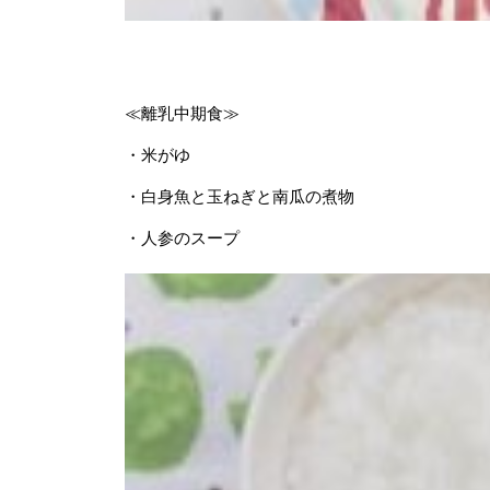
≪離乳中期食≫
・米がゆ
・白身魚と玉ねぎと南瓜の煮物
・人参のスープ