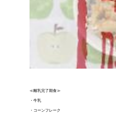
≪離乳完了期食≫
・牛乳
・コーンフレーク