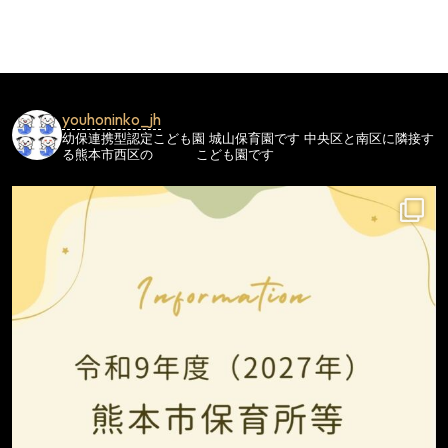
ビ
ゲ
ー
シ
youhoninko_jh
ョ
幼保連携型認定こども園
城山保育園です
中央区と南区に隣接す
ン
る熊本市西区の
こども園です