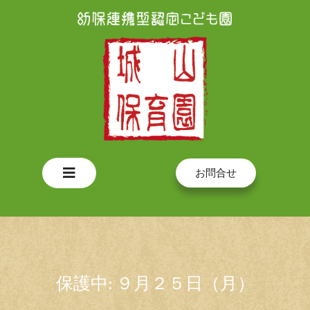
Skip
to
content
Open
お問合せ
Button
保護中: ９月２５日（月）