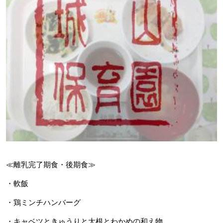
≪離乳完了期食・後期食≫
・軟飯
・鶏ミンチハンバーグ
・キャベツときゅうりと大根とわかめの和え物