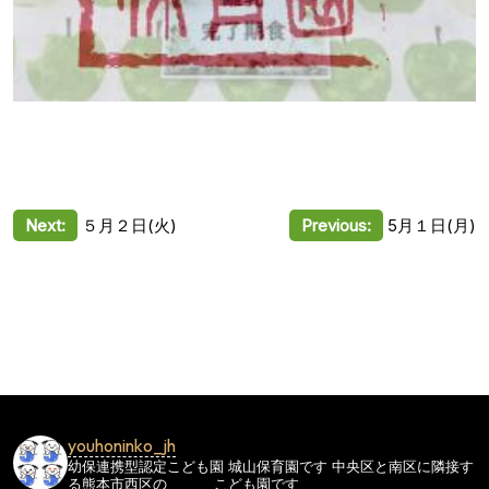
投
Next:
５月２日(火)
Previous:
5月１日(月)
稿
ナ
ビ
ゲ
ー
シ
youhoninko_jh
ョ
幼保連携型認定こども園
城山保育園です
中央区と南区に隣接す
る熊本市西区の
こども園です