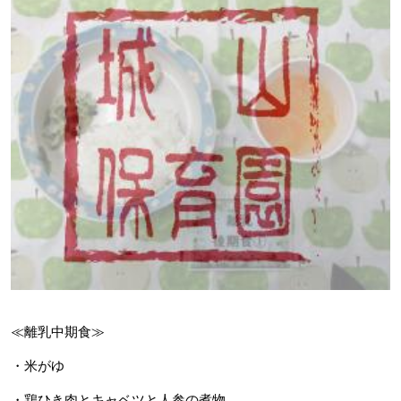
≪離乳中期食≫
・米がゆ
・鶏ひき肉とキャベツと人参の煮物