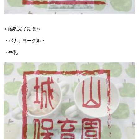
≪離乳完了期食≫
・バナナヨーグルト
・牛乳