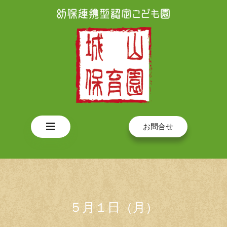
Skip
to
content
Open
お問合せ
Button
５月１日（月）