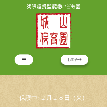
Skip
to
content
Open
お問合せ
Button
保護中: ２月２８日（火）