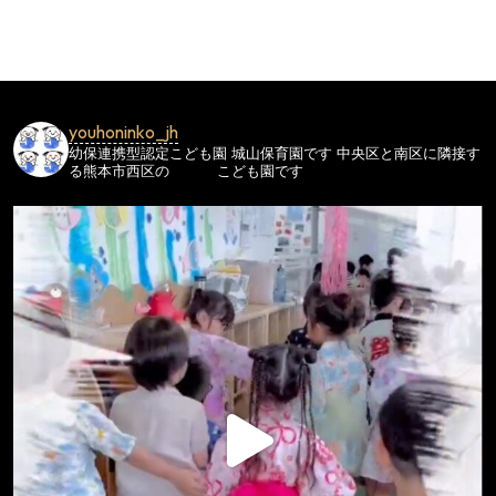
ビ
ゲ
ー
シ
youhoninko_jh
ョ
幼保連携型認定こども園
城山保育園です
中央区と南区に隣接す
ン
る熊本市西区の
こども園です