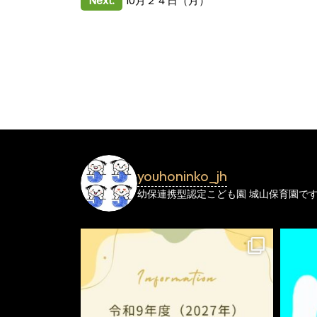
投
Next:
10月２４日（月）
稿
ナ
ビ
ゲ
ー
シ
youhoninko_jh
ョ
幼保連携型認定こども園
城山保育園で
ン