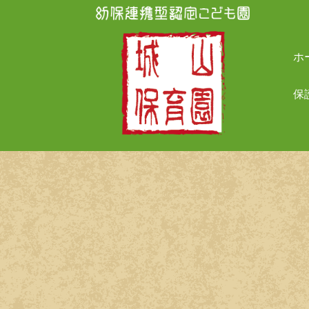
Skip
to
content
ホ
保