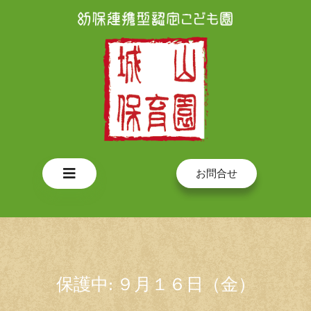
Skip
to
content
Open
お問合せ
Button
保護中: ９月１６日（金）