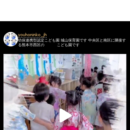
ビ
ゲ
ー
シ
youhoninko_jh
ョ
幼保連携型認定こども園
城山保育園です
中央区と南区に隣接す
ン
る熊本市西区の
こども園です