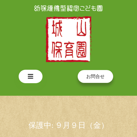
Skip
to
content
Open
お問合せ
Button
保護中: ９月９日（金）