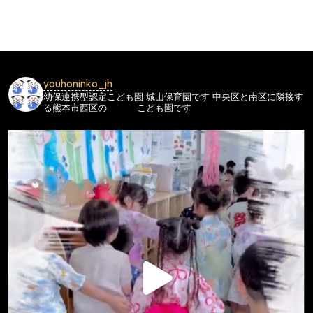
ビ
ゲ
ー
シ
youhoninko_jh
ョ
幼保連携型認定こども園
城山保育園です
中央区と南区に隣接す
ン
る熊本市西区の
こども園です