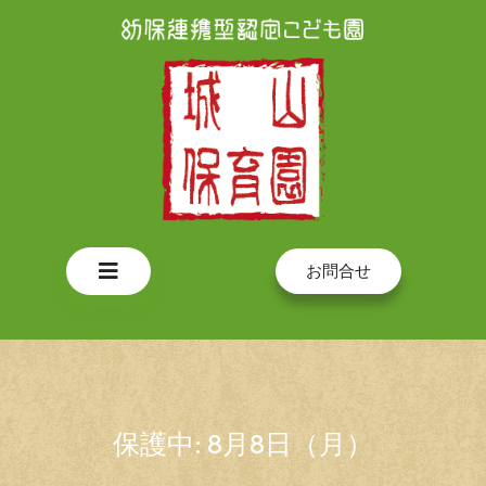
Skip
to
content
Open
お問合せ
Button
保護中: 8月8日（月）