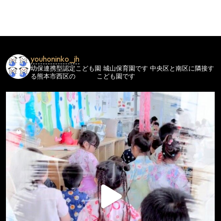
ビ
ゲ
ー
シ
youhoninko_jh
ョ
幼保連携型認定こども園
城山保育園です
中央区と南区に隣接す
ン
る熊本市西区の
こども園です