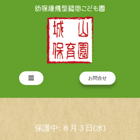
Skip
to
content
Open
お問合せ
Button
保護中: ８月３日(水)