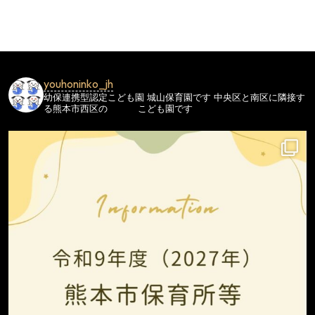
ビ
ゲ
ー
シ
youhoninko_jh
ョ
幼保連携型認定こども園
城山保育園です
中央区と南区に隣接す
ン
る熊本市西区の
こども園です