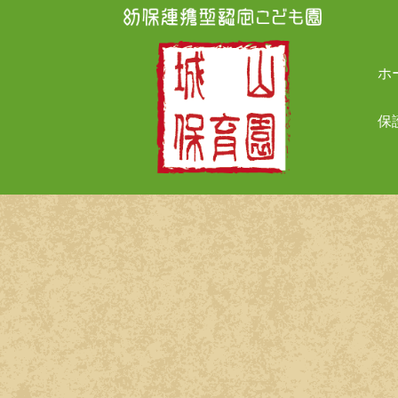
Skip
to
content
ホ
保