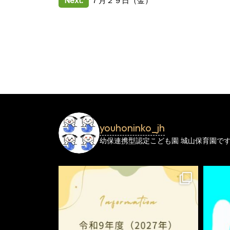
投
Next:
７月２９日（金）
稿
ナ
ビ
ゲ
ー
シ
youhoninko_jh
ョ
幼保連携型認定こども園
城山保育園で
ン