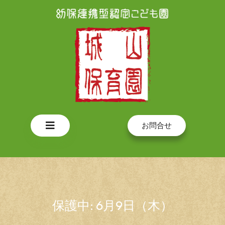
Skip
to
content
Open
お問合せ
Button
保護中: 6月9日（木）