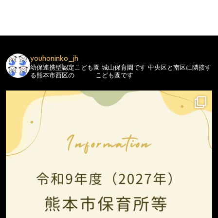
ビ
ゲ
ー
シ
youhoninko_jh
ョ
幼保連携型認定こども園
城山保育園です
中央区と南区に隣接す
ン
る熊本市西区の
こども園です