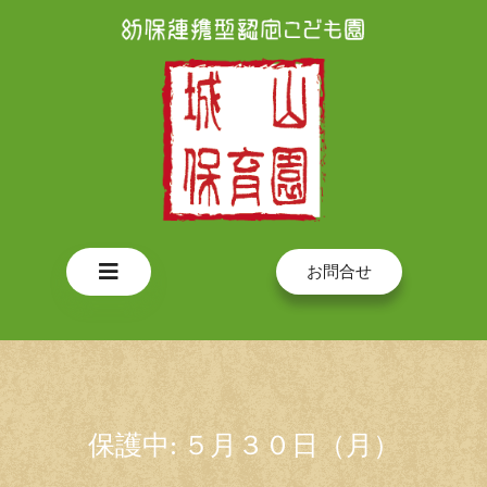
Skip
to
content
Open
お問合せ
Button
保護中: ５月３０日（月）