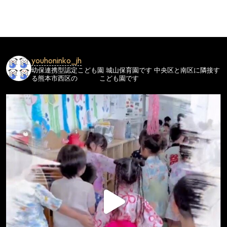
ビ
ゲ
ー
シ
youhoninko_jh
ョ
幼保連携型認定こども園
城山保育園です
中央区と南区に隣接す
ン
る熊本市西区の
こども園です