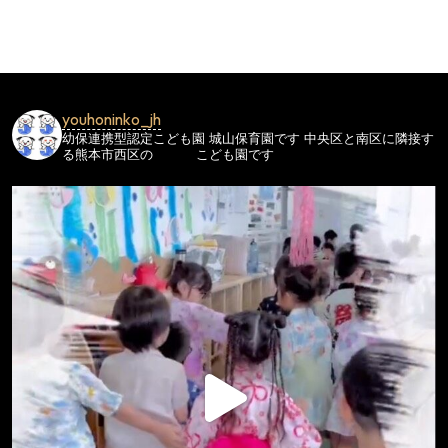
ビ
ゲ
ー
シ
youhoninko_jh
ョ
幼保連携型認定こども園
城山保育園です
中央区と南区に隣接す
ン
る熊本市西区の
こども園です