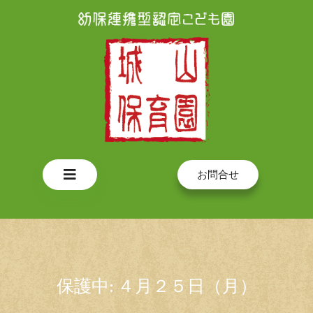
Skip
to
content
Open
お問合せ
Button
保護中: ４月２５日（月）