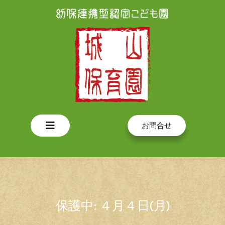
Skip
to
content
Open
お問合せ
Button
保護中: ４月４日(月)