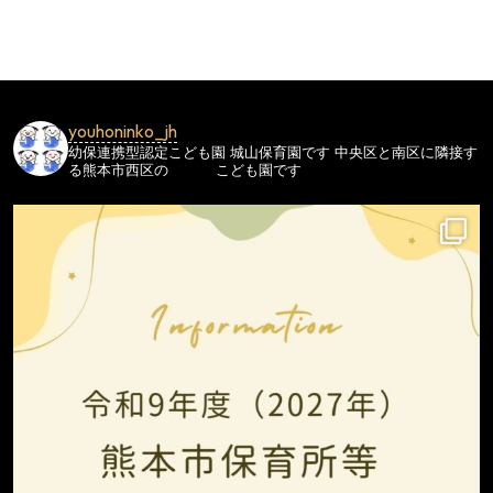
ビ
ゲ
ー
シ
youhoninko_jh
ョ
幼保連携型認定こども園
城山保育園です
中央区と南区に隣接す
ン
る熊本市西区の
こども園です