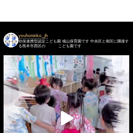
ビ
ゲ
ー
シ
youhoninko_jh
ョ
幼保連携型認定こども園
城山保育園です
中央区と南区に隣接す
ン
る熊本市西区の
こども園です