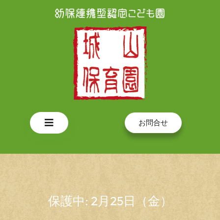
Skip
to
content
Open
お問合せ
Button
保護中: 2月25日（金）