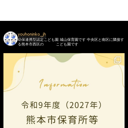
ビ
ゲ
ー
シ
youhoninko_jh
ョ
幼保連携型認定こども園
城山保育園です
中央区と南区に隣接す
ン
る熊本市西区の
こども園です