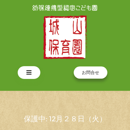
Skip
to
content
Open
お問合せ
Button
保護中: 12月２８日（火）